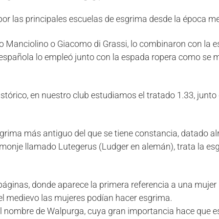
or las principales escuelas de esgrima desde la época med
o Manciolino o Giacomo di Grassi, lo combinaron con la e
española lo empleó junto con la espada ropera como se m
tórico, en nuestro club estudiamos el tratado 1.33, junto
esgrima más antiguo del que se tiene constancia, datado a
n monje llamado Lutegerus (Ludger en alemán), trata la es
ginas, donde aparece la primera referencia a una mujer 
el medievo las mujeres podían hacer esgrima.
 el nombre de Walpurga, cuya gran importancia hace que 