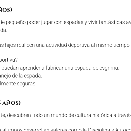
ños)
de pequeño poder jugar con espadas y vivir fantásticas a
ida.
us hijos realicen una actividad deportiva al mismo tiempo
portiva?
 puedan aprender a fabricar una espada de esgrima.
nejo de la espada.
almente seguras.
5 años)
e, descubren todo un mundo de cultura histórica a través d
s alumnos desarrollan valores como la Disciplina y Autoc