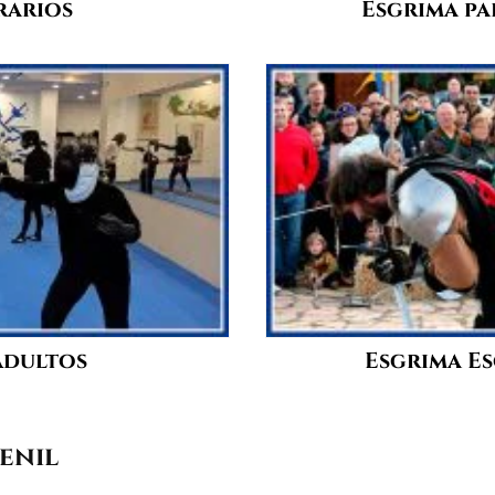
rarios
Esgrima pa
Adultos
Esgrima Es
venil