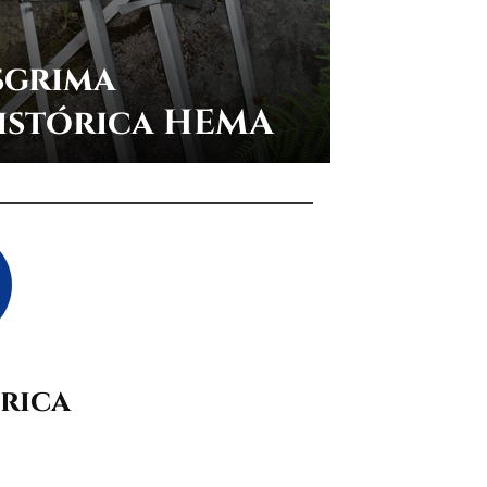
sgrima
istórica HEMA
órica