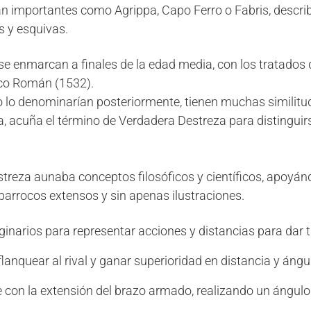
tan importantes como Agrippa, Capo Ferro o Fabris, descr
s y esquivas.
se enmarcan a finales de la edad media, con los tratados
sco Román (1532).
o denominarían posteriormente, tienen muchas similitudes
acuña el término de Verdadera Destreza para distinguirse 
streza aunaba conceptos filosóficos y científicos, apoyá
 barrocos extensos y sin apenas ilustraciones.
ginarios para representar acciones y distancias para dar 
anquear al rival y ganar superioridad en distancia y ángu
 con la extensión del brazo armado, realizando un ángulo r