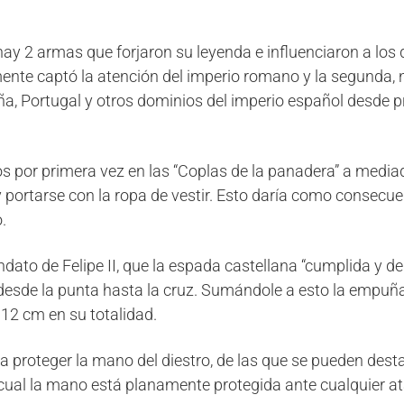
a hay 2 armas que forjaron su leyenda e influenciaron a lo
mente captó la atención del imperio romano y la segunda,
, Portugal y otros dominios del imperio español desde pri
s por primera vez en las “Coplas de la panadera” a mediad
y portarse con la ropa de vestir. Esto daría como consecue
.
ndato de Felipe II, que la espada castellana “cumplida y 
 desde la punta hasta la cruz. Sumándole a esto la empu
112 cm en su totalidad.
 proteger la mano del diestro, de las que se pueden dest
a cual la mano está planamente protegida ante cualquier a